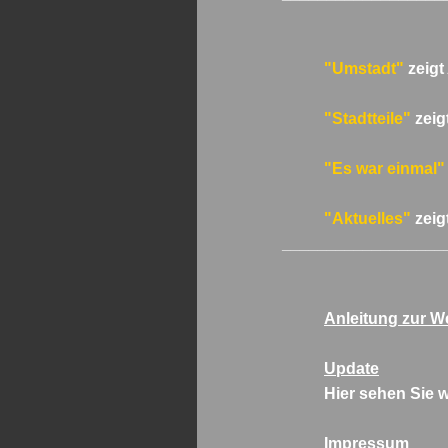
"Umstadt"
zeigt
"Stadtteile"
zeig
"Es war einmal"
"Aktuelles"
zeig
__________________
Anleitung zur W
Update
Hier sehen Sie 
Impressum