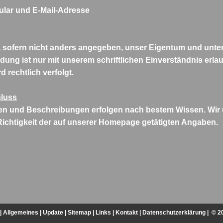
ular und E-Mail-Adresse
nd, sofern nicht anders angegeben, unser Eigentum und unte
ung ist nur mit unserem schriftlichen Einverständnis erlau
d rechtlich verfolgt.
luss
nen und Beschreibungen erfolgen nach bestem Wissen. Wir
 Richtigkeit der auf unserer Homepage getätigten Angaben.
|
Allgemeines
|
Update
|
Sitemap
|
Links
|
Kontakt
|
Datenschutzerklärung
| © 2