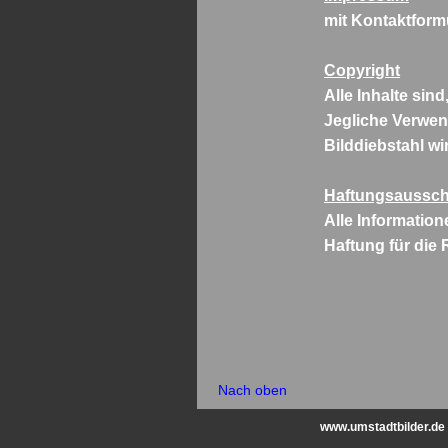
mit Kontaktform
Copyright
Alle Inhalte si
Jegliche Verwend
Bilddiebstahl wir
Haftungsaussch
Alle Informatio
Haftung für die
Nach oben
www.umstadtbilder.de 