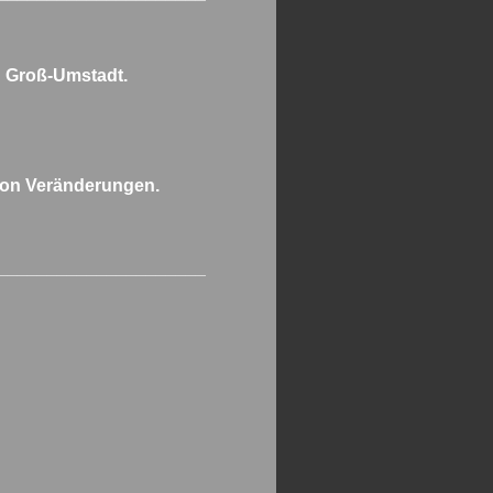
n Groß-Umstadt.
 von Veränderungen.
_____________________