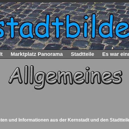
t
Marktplatz Panorama
Stadtteile
Es war ein
hten und Informationen aus der Kernstadt und den Stadttei
__________________________________________________