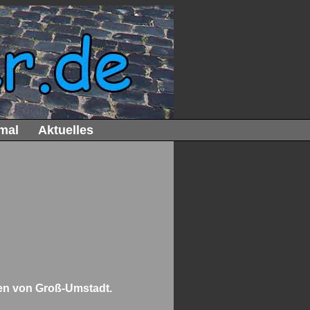
mal
Aktuelles
len von Groß-Umstadt.
_____________________