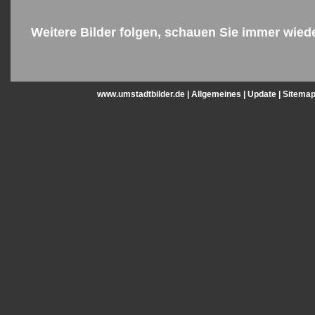
Weitere Bilder folgen, schauen Sie immer wied
www.umstadtbilder.de |
Allgemeines
|
Update
|
Sitema