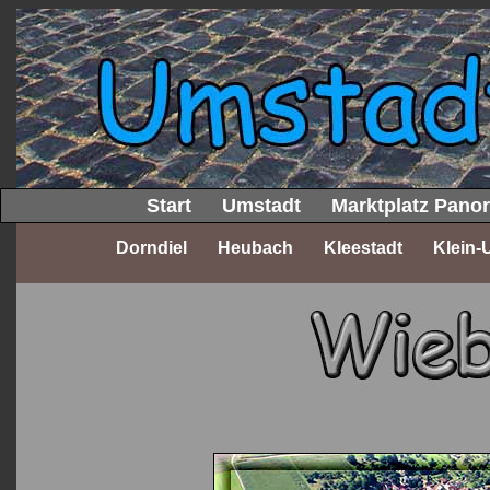
Start
Umstadt
Marktplatz Pano
Dorndiel
Heubach
Kleestadt
Klein-