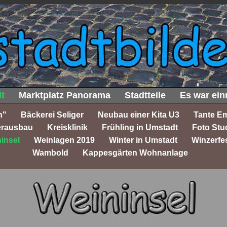
t
Marktplatz Panorama
Stadtteile
Es war ein
h"
Bäckerei Seliger
Neubau einer Kita U3
Tante E
erausbau
Kreisklinik
Frühling in Umstadt
Foto Stu
insel
Weinlagen 2019
Winter in Umstadt
Winzerfe
Wambold
Kappesgärten Wohnanlage