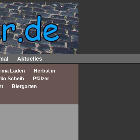
mal
Aktuelles
mma Laden
Herbst in
dio Scheib
Pfälzer
st
Biergarten