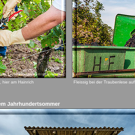
 hier am Hainrich
Fleissig bei der Traubenlese au
nem Jahrhundertsommer