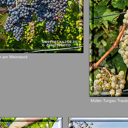
n am Weinstock
Müller-Turgau Trau