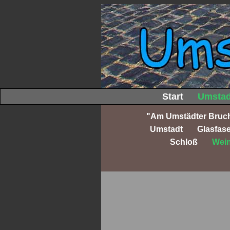
Start
Umstad
"Am Umstädter Bruc
Umstadt
Glasfas
Schloß
Wein